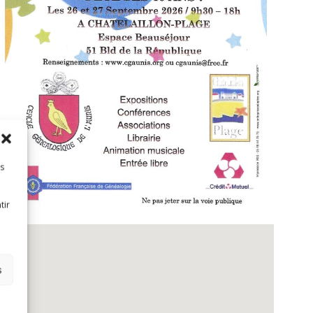
es
tir
s