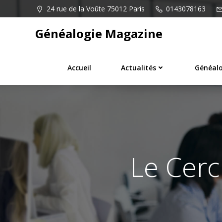
Aller
24 rue de la Voûte 75012 Paris
0143078163
au
contenu
Généalogie Magazine
Accueil
Actualités
Généalo
Le Cerc