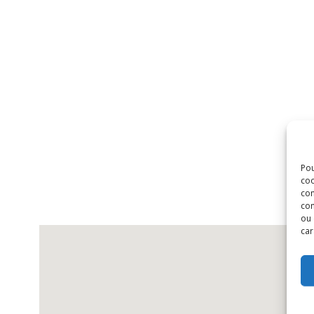
Pou
coo
con
com
ou 
car