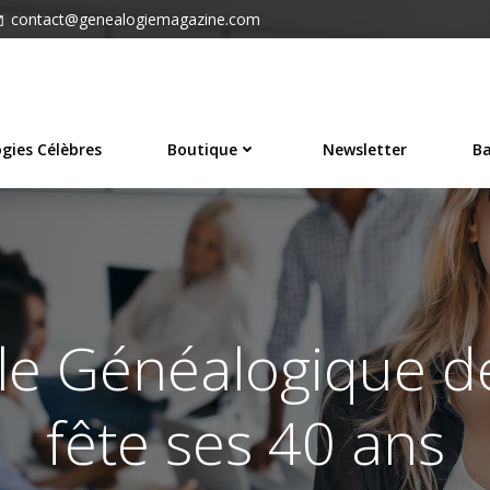
contact@genealogiemagazine.com
gies Célèbres
Boutique
Newsletter
Ba
le Généalogique de
fête ses 40 ans