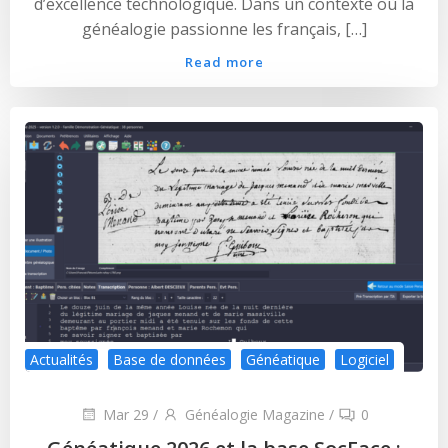
d’excellence technologique. Dans un contexte où la
généalogie passionne les français, […]
Read more
Actualités
Base de données
Généatique
Logiciel
Mar 29
/
Généalogie Magazine
/
0