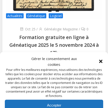
Actualités
Généatique
Logiciel
Oct 25
/
Généalogie Magazine
/
0
Formation gratuite en ligne à
Généatique 2025 le 5 novembre 2024 à
17h
Gérer le consentement aux
Le 5 novembre 2024 d 17h00 à 17h30, François
cookies
Lerebourg, le concepteur de Généatique fera sa une
Pour offrir les meilleures expériences, nous utilisons des technologies
présentation du nouveau logiciel « Généatique
telles que les cookies pour stocker et/ou accéder aux informations des
appareils. Le fait de consentir à ces technologies nous permettra de
2025 » […]
traiter des données telles que le comportement de navigation ou les ID
uniques sur ce site. Le fait de ne pas consentir ou de retirer son
Read more
consentement peut avoir un effet négatif sur certaines caractéristiques
et fonctions.
Agenda Généalogiques
Accepter