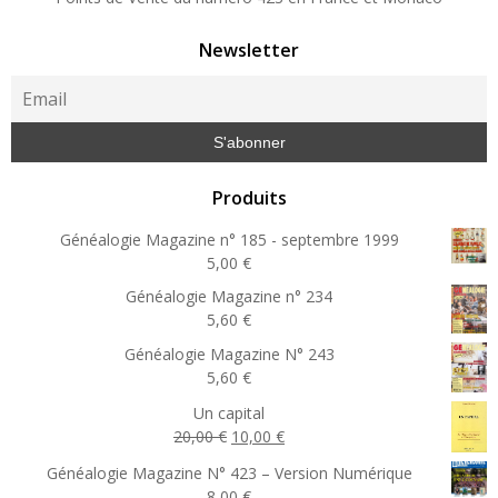
Newsletter
Produits
Généalogie Magazine n° 185 - septembre 1999
5,00
€
Généalogie Magazine n° 234
5,60
€
Généalogie Magazine N° 243
5,60
€
Un capital
Le
Le
20,00
€
10,00
€
prix
prix
Généalogie Magazine N° 423 – Version Numérique
initial
actuel
8,00
€