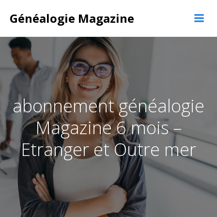
Aller
au
Généalogie Magazine
contenu
abonnement généalogie
Magazine 6 mois –
Etranger et Outre mer