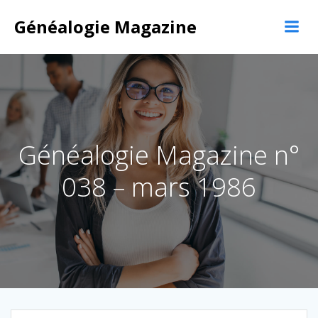
Aller
au
Généalogie Magazine
contenu
Généalogie Magazine n°
038 – mars 1986