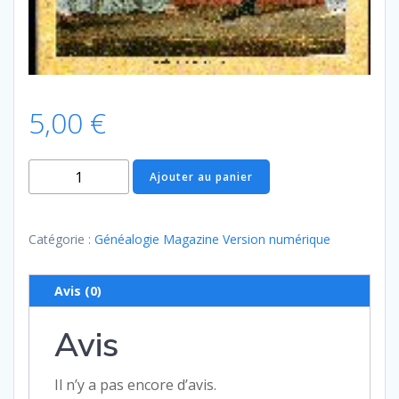
5,00
€
quantité
Ajouter au panier
de
Généalogie
Magazine
Catégorie :
Généalogie Magazine Version numérique
n°
038
Avis (0)
–
mars
Avis
1986
Il n’y a pas encore d’avis.