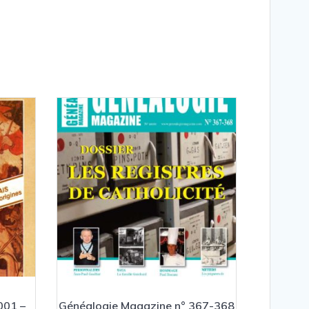
001 –
Généalogie Magazine n° 367-368