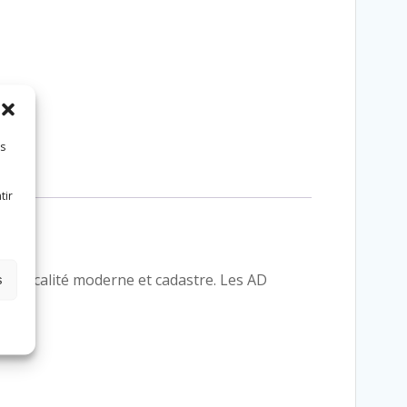
es
tir
ol. Fiscalité moderne et cadastre. Les AD
s