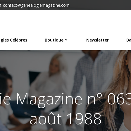
contact@genealogiemagazine.com
gies Célèbres
Boutique
Newsletter
Ba
e Magazine n° 063 –
août 1988