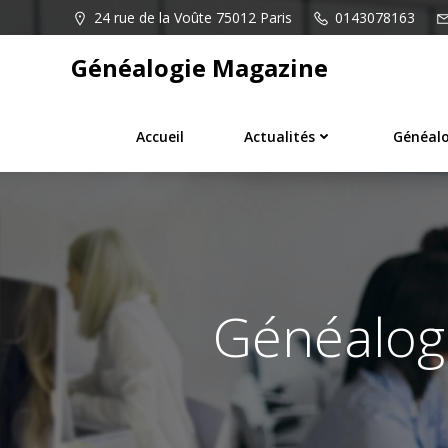
Aller
24 rue de la Voûte 75012 Paris
0143078163
au
contenu
Généalogie Magazine
Accueil
Actualités
Généalo
Généalogi