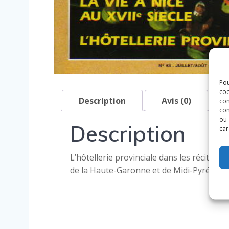
Pou
coo
Description
Avis (0)
con
com
ou 
Description
car
L’hôtellerie provinciale dans les récits d
de la Haute-Garonne et de Midi-Pyrénées