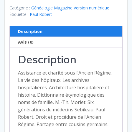
Magazine
Catégorie :
Généalogie Magazine Version numérique
n°
Étiquette :
Paul Robert
103
-
Description
avril
Avis (0)
1992
Description
Assistance et charité sous l’Ancien Régime.
La vie des hôpitaux. Les archives
hospitalières. Architecture hospitalière et
histoire. Dictionnaire étymologique des
noms de famille, M.-Th. Morlet. Six
générations de médecins Sebileau. Paul
Robert. Droit et procédure de l’Ancien
Régime. Partage entre cousins germains.