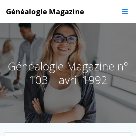
Aller
au
Généalogie Magazine
contenu
Généalogie Magazine n°
103 – avril 1992