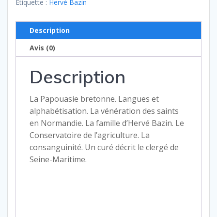
n°
Étiquette :
Hervé Bazin
152
–
Description
septembre
Avis (0)
1996
Description
La Papouasie bretonne. Langues et
alphabétisation. La vénération des saints
en Normandie. La famille d’Hervé Bazin. Le
Conservatoire de l’agriculture. La
consanguinité. Un curé décrit le clergé de
Seine-Maritime.