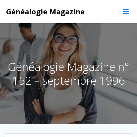
Aller
au
Généalogie Magazine
contenu
Généalogie Magazine n°
152 – septembre 1996