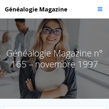
Aller
au
Généalogie Magazine
contenu
Généalogie Magazine n°
165 – novembre 1997