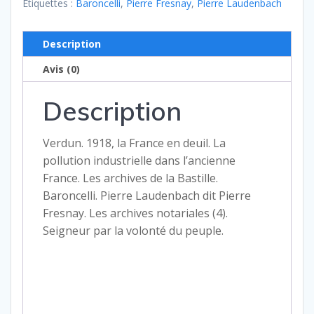
n°
Étiquettes :
Baroncelli
,
Pierre Fresnay
,
Pierre Laudenbach
165
-
Description
novembre
Avis (0)
1997
Description
Verdun. 1918, la France en deuil. La
pollution industrielle dans l’ancienne
France. Les archives de la Bastille.
Baroncelli. Pierre Laudenbach dit Pierre
Fresnay. Les archives notariales (4).
Seigneur par la volonté du peuple.