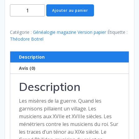
quantité
Ajouter au panier
de
Généalogie
Magazine
Catégorie :
Généalogie magazine Version papier
Étiquette :
n°
Théodore Botrel
177
-
Description
décembre
Avis (0)
1998
-
Description
Version
papier
Les misères de la guerre. Quand les
garnisons pillaient un village. Les
musiciens aux XVIIe et XVIIIe siècles. Les
ménétriers contre les musiciens du roi. Sur
les traces d’un ténor au XIXe siècle. Le