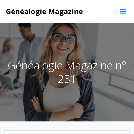
Aller
au
Généalogie Magazine
contenu
Généalogie Magazine n°
231