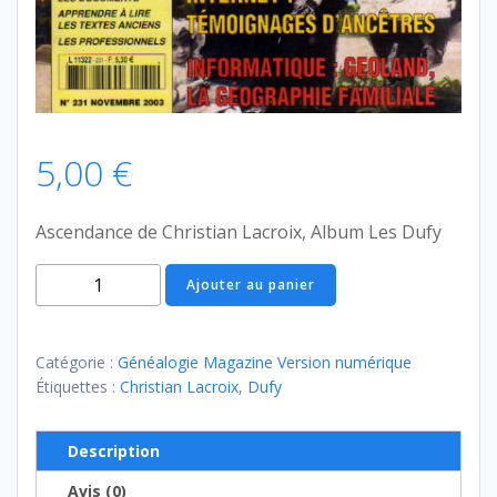
5,00
€
Ascendance de Christian Lacroix, Album Les Dufy
quantité
Ajouter au panier
de
Généalogie
Magazine
Catégorie :
Généalogie Magazine Version numérique
n°
Étiquettes :
Christian Lacroix
,
Dufy
231
Description
Avis (0)