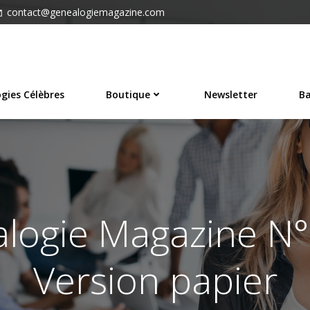
contact@genealogiemagazine.com
gies Célèbres
Boutique
Newsletter
Ba
logie Magazine N°
Version papier