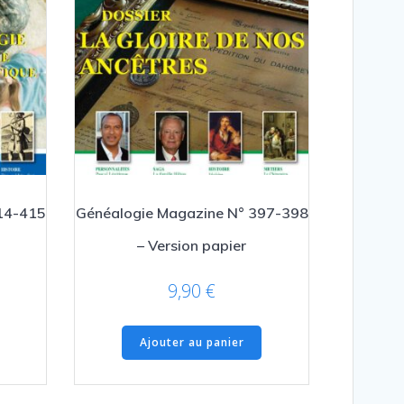
14-415
Généalogie Magazine N° 397-398
– Version papier
9,90
€
Ajouter au panier