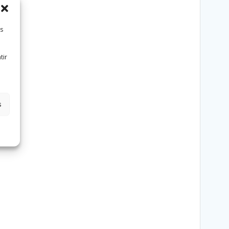
es
tir
s