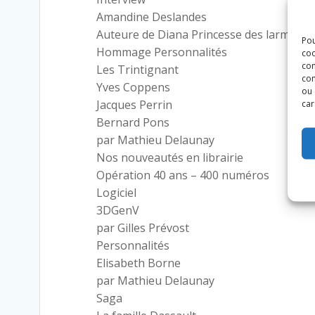
Amandine Deslandes
Auteure de Diana Princesse des larmes
Pou
Hommage Personnalités
coo
con
Les Trintignant
com
Yves Coppens
ou 
Jacques Perrin
car
Bernard Pons
par Mathieu Delaunay
Nos nouveautés en librairie
Opération 40 ans – 400 numéros
Logiciel
3DGenV
par Gilles Prévost
Personnalités
Elisabeth Borne
par Mathieu Delaunay
Saga