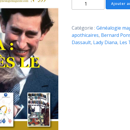
quantité
Ajouter a
de
Généalogie
Magazine
Catégorie :
Généalogie mag
N°
apothicaires
,
Bernard Pon
399
Dassault
,
Lady Diana
,
Les 
–
Version
papier