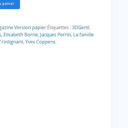
u panier
azine Version papier
Étiquettes :
3DGenV
,
s
,
Elisabeth Borne
,
Jacques Perrin
,
La famille
Trintignant
,
Yves Coppens