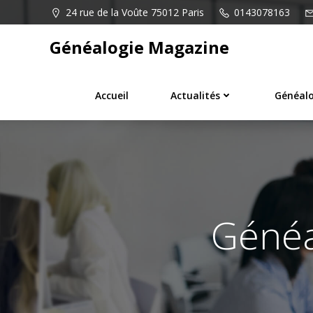
Aller
24 rue de la Voûte 75012 Paris
0143078163
au
contenu
Généalogie Magazine
Accueil
Actualités
Généalo
Généa