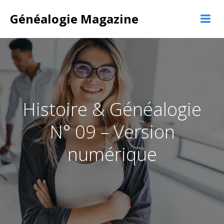
Aller
au
Généalogie Magazine
contenu
Histoire & Généalogie
N° 09 – Version
numérique