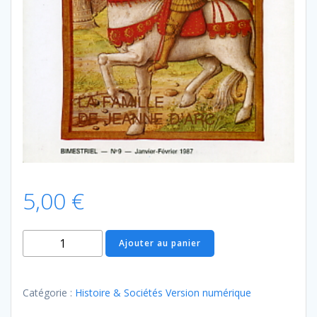
5,00
€
quantité
Ajouter au panier
de
Histoire
&
Catégorie :
Histoire & Sociétés Version numérique
Généalogie