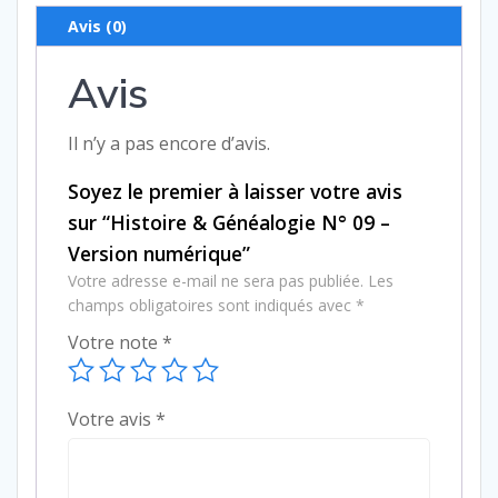
N°
Avis (0)
09
-
Avis
Version
numérique
Il n’y a pas encore d’avis.
Soyez le premier à laisser votre avis
sur “Histoire & Généalogie N° 09 –
Version numérique”
Votre adresse e-mail ne sera pas publiée.
Les
champs obligatoires sont indiqués avec
*
Votre note
*
Votre avis
*