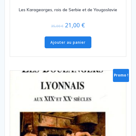
Les Karageorges, rois de Serbie et de Yougoslavie
Le
Le
21,00
€
35,00
€
prix
prix
initial
actuel
Ajouter au panier
était :
est :
35,00 €.
21,00 €.
Promo !