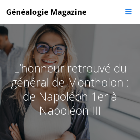
Aller
au
Généalogie Magazine
contenu
L’honneur retrouvé du
général de Montholon :
de Napoléon 1er à
Napoléon III