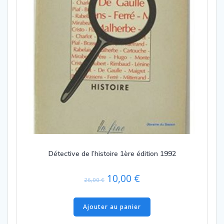
Détective de l’histoire 1ère édition 1992
Le
Le
10,00
€
26,00
€
prix
prix
initial
actuel
Ajouter au panier
était :
est :