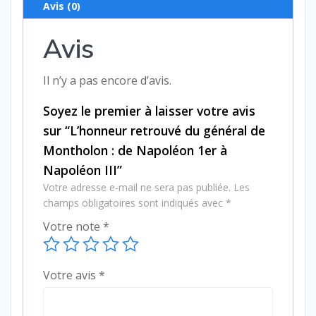
Avis (0)
25,00 €.
15,00 €.
de
Montholon
Avis
:
de
Il n’y a pas encore d’avis.
Napoléon
1er
Soyez le premier à laisser votre avis
à
sur “L’honneur retrouvé du général de
Napoléon
Montholon : de Napoléon 1er à
III
Napoléon III”
Votre adresse e-mail ne sera pas publiée.
Les
champs obligatoires sont indiqués avec
*
Votre note
*
Votre avis
*