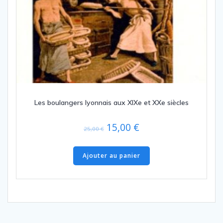
Les boulangers lyonnais aux XIXe et XXe siècles
Le
Le
15,00
€
25,00
€
prix
prix
initial
actuel
Ajouter au panier
était :
est :
25,00 €.
15,00 €.