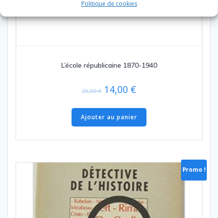
Politique de cookies
L’école républicaine 1870-1940
Le
Le
14,00
€
25,00
€
prix
prix
initial
actuel
Ajouter au panier
était :
est :
25,00 €.
14,00 €.
Promo !