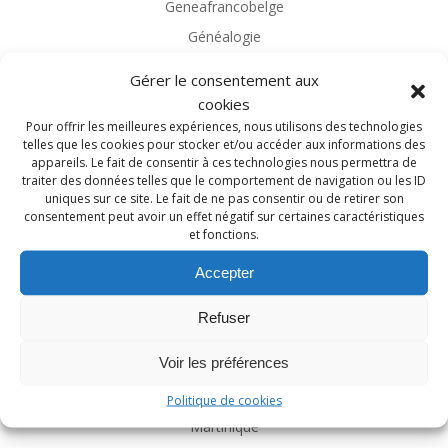
Geneafrancobelge
Généalogie
Généalogie Magazine
Gérer le consentement aux
Généalogies célèbres
cookies
Généatique
Pour offrir les meilleures expériences, nous utilisons des technologies
telles que les cookies pour stocker et/ou accéder aux informations des
Guerre 14-18
appareils. Le fait de consentir à ces technologies nous permettra de
traiter des données telles que le comportement de navigation ou les ID
Héraldique
uniques sur ce site. Le fait de ne pas consentir ou de retirer son
Heredis
consentement peut avoir un effet négatif sur certaines caractéristiques
et fonctions.
Île-de-France
Accepter
Librairie
Librairie de la Voûte
Refuser
Limousin
Voir les préférences
Logiciel
Marius et Lison
Politique de cookies
Martinique