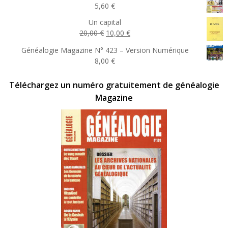
5,60
€
Un capital
Le
Le
20,00
€
10,00
€
prix
prix
Généalogie Magazine N° 423 – Version Numérique
initial
actuel
8,00
€
était :
est :
20,00 €.
10,00 €.
Téléchargez un numéro gratuitement de généalogie
Magazine