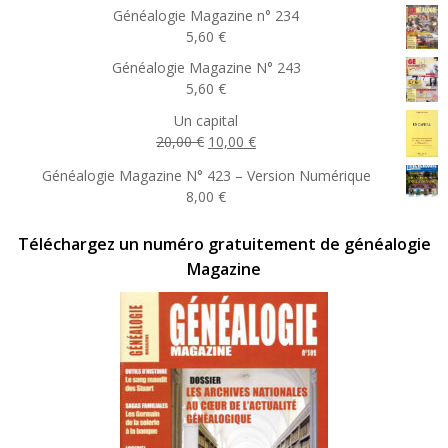
Généalogie Magazine n° 234
5,60
€
Généalogie Magazine N° 243
5,60
€
Un capital
Le
Le
20,00
€
10,00
€
prix
prix
Généalogie Magazine N° 423 – Version Numérique
initial
actuel
8,00
€
était :
est :
20,00 €.
10,00 €.
Téléchargez un numéro gratuitement de généalogie
Magazine