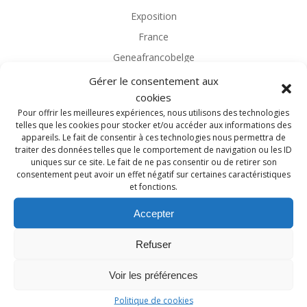
Exposition
France
Geneafrancobelge
Généalogie
Gérer le consentement aux
cookies
Généalogie Magazine
Pour offrir les meilleures expériences, nous utilisons des technologies
Généalogies célèbres
telles que les cookies pour stocker et/ou accéder aux informations des
appareils. Le fait de consentir à ces technologies nous permettra de
Généatique
traiter des données telles que le comportement de navigation ou les ID
Guerre 14-18
uniques sur ce site. Le fait de ne pas consentir ou de retirer son
consentement peut avoir un effet négatif sur certaines caractéristiques
Héraldique
et fonctions.
Heredis
Accepter
Île-de-France
Librairie
Refuser
Librairie de la Voûte
Voir les préférences
Limousin
Politique de cookies
Logiciel