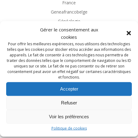
France
Geneafrancobelge
Généalogie
Gérer le consentement aux
Généalogie Magazine
cookies
Généalogies célèbres
Pour offrir les meilleures expériences, nous utilisons des technologies
Généatique
telles que les cookies pour stocker et/ou accéder aux informations des
appareils. Le fait de consentir à ces technologies nous permettra de
Guerre 14-18
traiter des données telles que le comportement de navigation ou les ID
uniques sur ce site. Le fait de ne pas consentir ou de retirer son
Héraldique
consentement peut avoir un effet négatif sur certaines caractéristiques
Heredis
et fonctions.
Île-de-France
Accepter
Librairie
Refuser
Librairie de la Voûte
Limousin
Voir les préférences
Logiciel
Politique de cookies
Marius et Lison