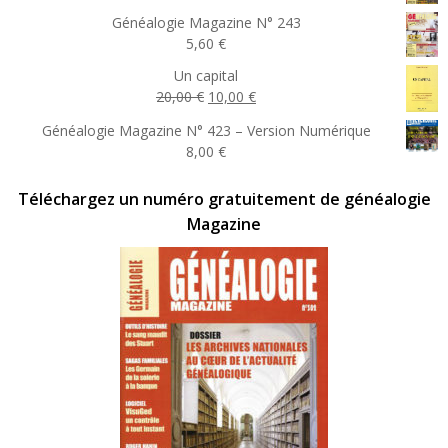
Généalogie Magazine N° 243
5,60
€
Un capital
Le
Le
20,00
€
10,00
€
prix
prix
Généalogie Magazine N° 423 – Version Numérique
initial
actuel
8,00
€
était :
est :
20,00 €.
10,00 €.
Téléchargez un numéro gratuitement de généalogie
Magazine