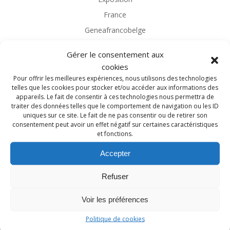
France
Geneafrancobelge
Généalogie
Gérer le consentement aux
Généalogie Magazine
cookies
Généalogies célèbres
Pour offrir les meilleures expériences, nous utilisons des technologies
telles que les cookies pour stocker et/ou accéder aux informations des
Généatique
appareils. Le fait de consentir à ces technologies nous permettra de
traiter des données telles que le comportement de navigation ou les ID
Guerre 14-18
uniques sur ce site. Le fait de ne pas consentir ou de retirer son
Héraldique
consentement peut avoir un effet négatif sur certaines caractéristiques
et fonctions.
Heredis
Île-de-France
Accepter
Librairie
Refuser
Librairie de la Voûte
Limousin
Voir les préférences
Logiciel
Politique de cookies