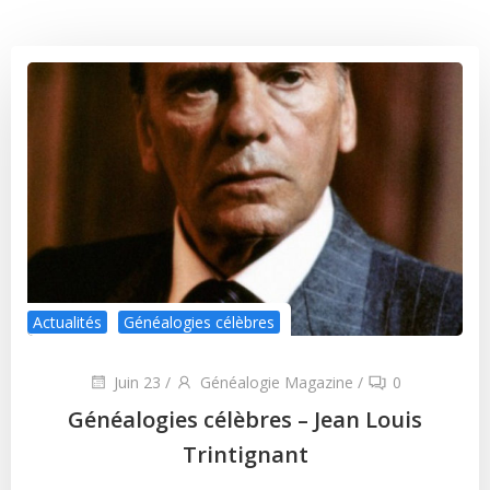
Actualités
Généalogies célèbres
Juin 23
/
Généalogie Magazine
/
0
Généalogies célèbres – Jean Louis
Trintignant