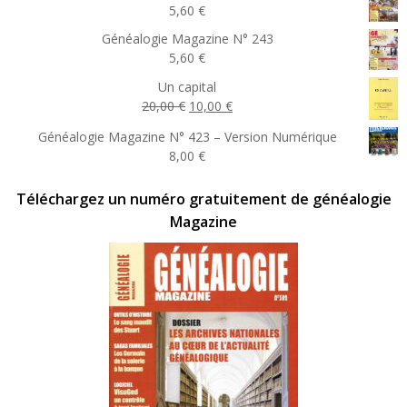
5,60
€
Généalogie Magazine N° 243
5,60
€
Un capital
Le
Le
20,00
€
10,00
€
prix
prix
Généalogie Magazine N° 423 – Version Numérique
initial
actuel
8,00
€
était :
est :
20,00 €.
10,00 €.
Téléchargez un numéro gratuitement de généalogie
Magazine