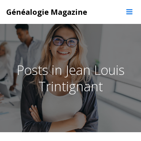
Aller
Généalogie Magazine
au
contenu
Posts in Jean Louis
Trintignant