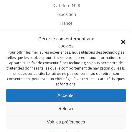
Dvd-Rom N° 8
Exposition
France
Geneafrancobelge
Gérer le consentement aux
Généalogie
cookies
Généalogie Magazine
Pour offrir les meilleures expériences, nous utilisons des technologies
telles que les cookies pour stocker et/ou accéder aux informations des
Généalogies célèbres
appareils. Le fait de consentir à ces technologies nous permettra de
Généatique
traiter des données telles que le comportement de navigation ou les ID
uniques sur ce site. Le fait de ne pas consentir ou de retirer son
Guerre 14-18
consentement peut avoir un effet négatif sur certaines caractéristiques
et fonctions.
Héraldique
Heredis
Accepter
Île-de-France
Refuser
Librairie
Librairie de la Voûte
Voir les préférences
Limousin