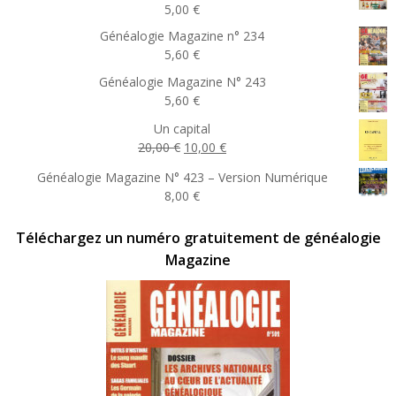
5,00
€
Généalogie Magazine n° 234
5,60
€
Généalogie Magazine N° 243
5,60
€
Un capital
Le
Le
20,00
€
10,00
€
prix
prix
Généalogie Magazine N° 423 – Version Numérique
initial
actuel
8,00
€
était :
est :
20,00 €.
10,00 €.
Téléchargez un numéro gratuitement de généalogie
Magazine