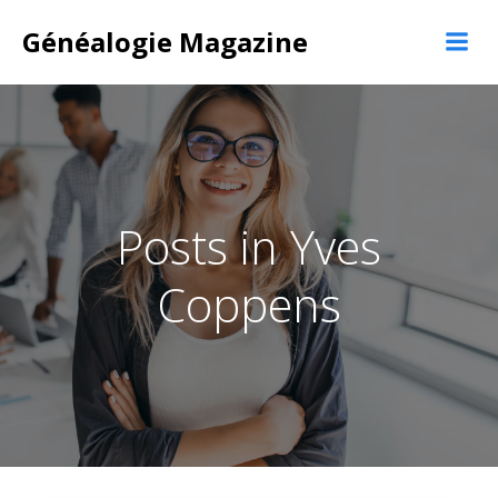
Aller
Généalogie Magazine
au
contenu
Posts in Yves
Coppens