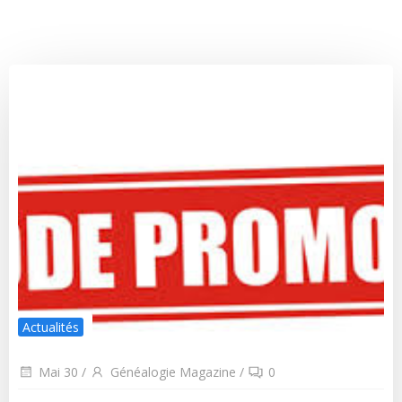
Actualités
Mai 30
/
Généalogie Magazine
/
0