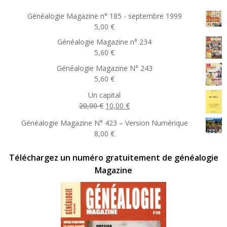
Généalogie Magazine n° 185 - septembre 1999
5,00
€
Généalogie Magazine n° 234
5,60
€
Généalogie Magazine N° 243
5,60
€
Un capital
Le
Le
20,00
€
10,00
€
prix
prix
Généalogie Magazine N° 423 – Version Numérique
initial
actuel
8,00
€
était :
est :
20,00 €.
10,00 €.
Téléchargez un numéro gratuitement de généalogie
Magazine