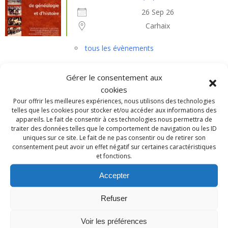
26 Sep 26
Carhaix
tous les évènements
Gérer le consentement aux
Catégories
cookies
Pour offrir les meilleures expériences, nous utilisons des technologies
Abonnement
telles que les cookies pour stocker et/ou accéder aux informations des
appareils. Le fait de consentir à ces technologies nous permettra de
Actualités
traiter des données telles que le comportement de navigation ou les ID
Arbres généalogiques
uniques sur ce site. Le fait de ne pas consentir ou de retirer son
consentement peut avoir un effet négatif sur certaines caractéristiques
Base de données
et fonctions.
Belgique
Accepter
Bretagne
Centre-val-de-Loire
Refuser
Conférences
Voir les préférences