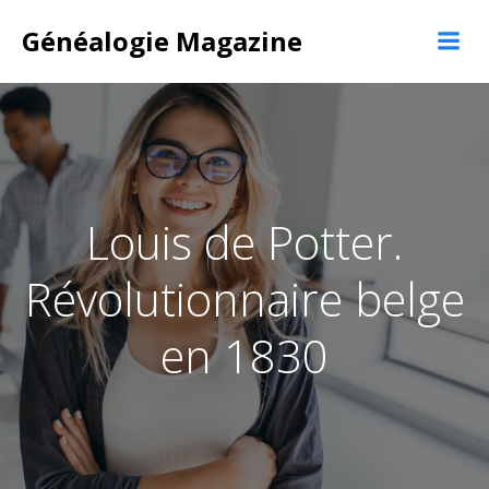
Aller
Généalogie Magazine
au
contenu
Louis de Potter.
Révolutionnaire belge
en 1830