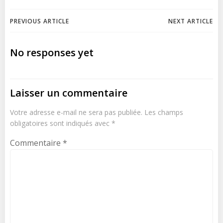
Post
Post
PREVIOUS ARTICLE
NEXT ARTICLE
navigation
navigation
No responses yet
Laisser un commentaire
Votre adresse e-mail ne sera pas publiée.
Les champs
obligatoires sont indiqués avec
*
Commentaire
*