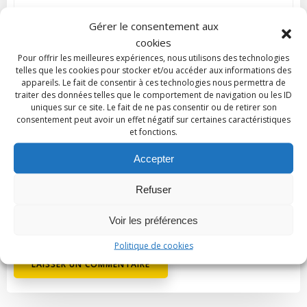
Gérer le consentement aux
cookies
Pour offrir les meilleures expériences, nous utilisons des technologies
Nom
*
telles que les cookies pour stocker et/ou accéder aux informations des
appareils. Le fait de consentir à ces technologies nous permettra de
traiter des données telles que le comportement de navigation ou les ID
uniques sur ce site. Le fait de ne pas consentir ou de retirer son
E-mail
*
consentement peut avoir un effet négatif sur certaines caractéristiques
et fonctions.
Accepter
Site web
Refuser
Enregistrer mon nom, mon e-mail et mon site dans
Voir les préférences
le navigateur pour mon prochain commentaire.
Politique de cookies