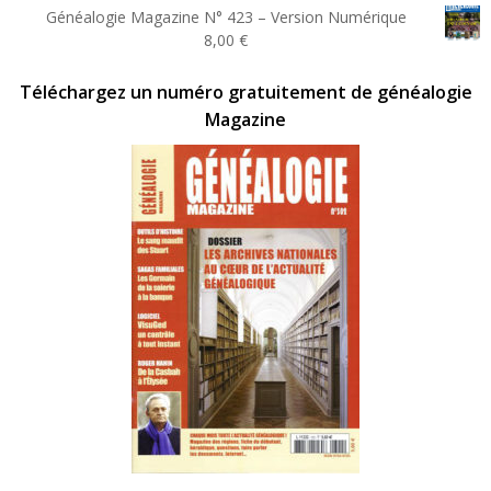
prix
prix
Généalogie Magazine N° 423 – Version Numérique
initial
actuel
8,00
€
était :
est :
20,00 €.
10,00 €.
Téléchargez un numéro gratuitement de généalogie
Magazine