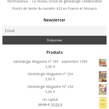
NostraGenus – Le réseau social de généalogie collaborative
Points de Vente du numéro 423 en France et Monaco
Newsletter
Produits
Généalogie Magazine n° 185 - septembre 1999
5,00
€
Généalogie Magazine n° 234
5,60
€
Généalogie Magazine N° 243
5,60
€
Un capital
Le
Le
20,00
€
10,00
€