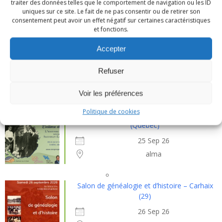
traiter des données telles que le comportement de navigation ou les ID
uniques sur ce site. Le fait de ne pas consentir ou de retirer son
Bozouls
consentement peut avoir un effet négatif sur certaines caractéristiques
et fonctions.
Rencontres Généalogiques Les Visages du
Accepter
Passé - Crespin (59)
12 Sep 26
Refuser
Crespin
Voir les préférences
Politique de cookies
13e Congrès national de généalogie à Alma
(Québec)
25 Sep 26
alma
Salon de généalogie et d’histoire – Carhaix
(29)
26 Sep 26