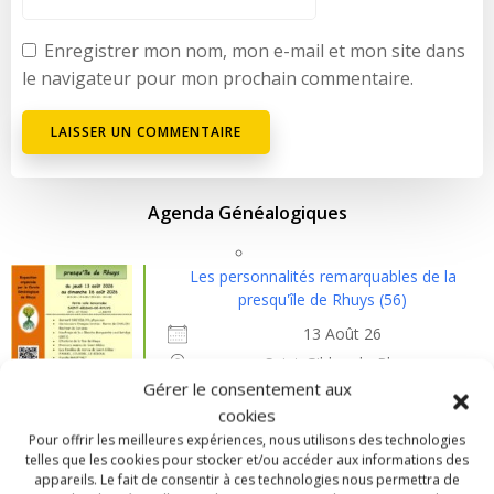
Enregistrer mon nom, mon e-mail et mon site dans
le navigateur pour mon prochain commentaire.
Agenda Généalogiques
Les personnalités remarquables de la
presqu'île de Rhuys (56)
13 Août 26
Saint-Gildas-de-Rhuys
Gérer le consentement aux
cookies
Assemblée générale et journées
Pour offrir les meilleures expériences, nous utilisons des technologies
Généalogiques de l'Aveyron
telles que les cookies pour stocker et/ou accéder aux informations des
appareils. Le fait de consentir à ces technologies nous permettra de
12 Sep 26