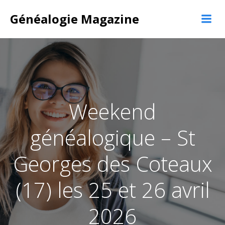
Aller
Généalogie Magazine
au
contenu
Weekend
généalogique – St
Georges des Coteaux
(17) les 25 et 26 avril
2026