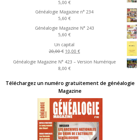
5,00
€
Généalogie Magazine n° 234
5,60
€
Généalogie Magazine N° 243
5,60
€
Un capital
Le
Le
20,00
€
10,00
€
prix
prix
Généalogie Magazine N° 423 – Version Numérique
initial
actuel
8,00
€
était :
est :
20,00 €.
10,00 €.
Téléchargez un numéro gratuitement de généalogie
Magazine