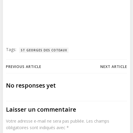
Tags:
ST GEORGES DES COTEAUX
Post
Post
PREVIOUS ARTICLE
NEXT ARTICLE
navigation
navigation
No responses yet
Laisser un commentaire
Votre adresse e-mail ne sera pas publiée.
Les champs
obligatoires sont indiqués avec
*