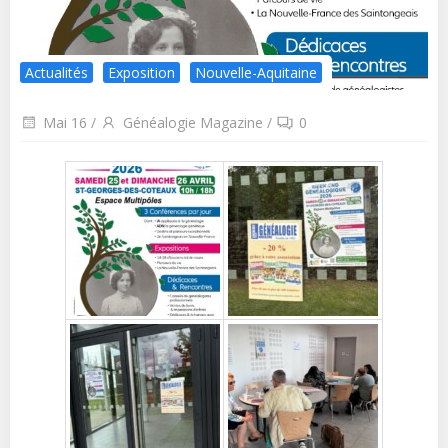
Actualités
Exposition
Nouvelle-Aquitaine
Mai 16
/
Généalogie Magazine
/
0