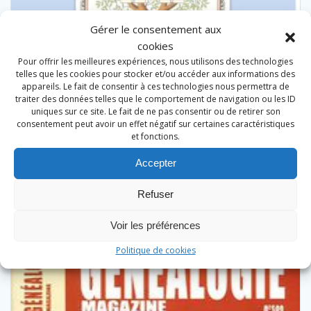
Gérer le consentement aux
cookies
Pour offrir les meilleures expériences, nous utilisons des technologies
telles que les cookies pour stocker et/ou accéder aux informations des
Comment débuter sa généalogie
appareils. Le fait de consentir à ces technologies nous permettra de
traiter des données telles que le comportement de navigation ou les ID
uniques sur ce site. Le fait de ne pas consentir ou de retirer son
Le
Le
0,00
€
consentement peut avoir un effet négatif sur certaines caractéristiques
10,00
€
et fonctions.
prix
prix
initial
actuel
Ajouter au panier
Accepter
était :
est :
Refuser
10,00 €.
0,00 €.
Voir les préférences
Promo !
Politique de cookies