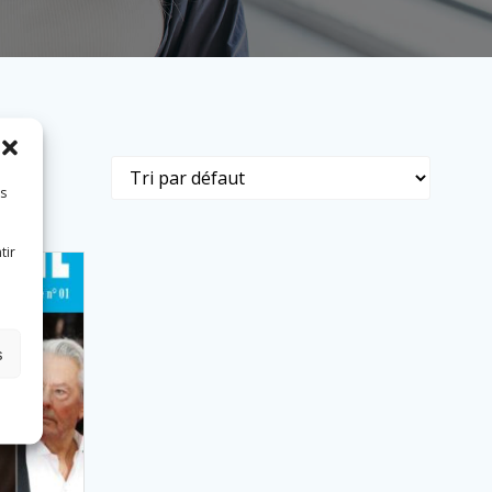
es
tir
s