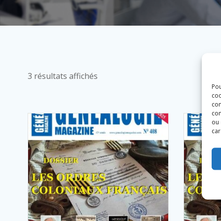
3 résultats affichés
Pou
coo
con
com
ou 
car