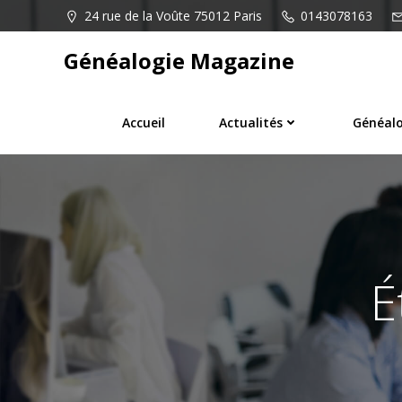
Aller
24 rue de la Voûte 75012 Paris
0143078163
au
contenu
Généalogie Magazine
Accueil
Actualités
Généalo
É