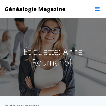
Aller
Généalogie Magazine
au
contenu
Étiquette: Anne
Roumanoff