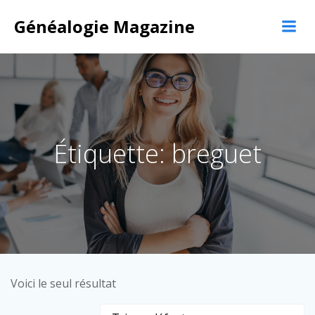
Aller
Généalogie Magazine
au
contenu
Étiquette: breguet
Voici le seul résultat