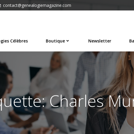
contact@genealogiemagazine.com
gies Célèbres
Boutique
Newsletter
Ba
quette: Charles M