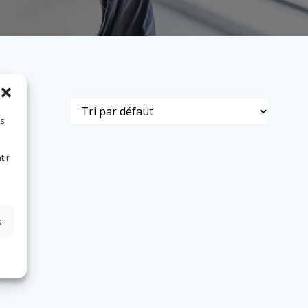
es
tir
s