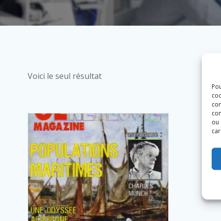
Voici le seul résultat
Pou
coo
con
com
ou 
car