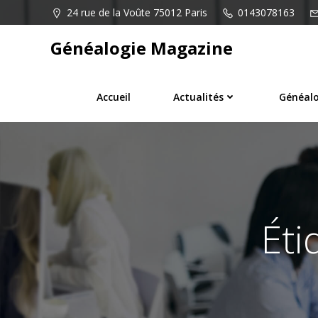
Aller
24 rue de la Voûte 75012 Paris
0143078163
au
contenu
Généalogie Magazine
Accueil
Actualités
Généalo
Éti