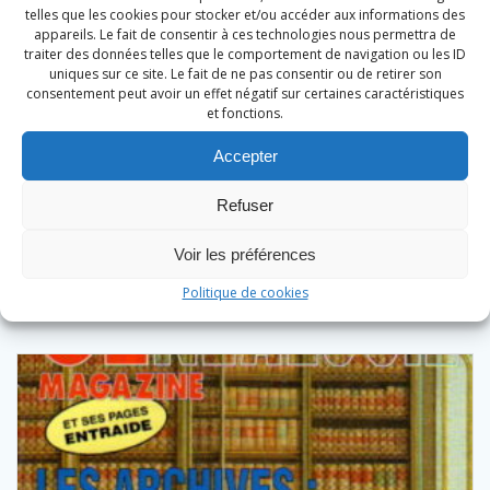
telles que les cookies pour stocker et/ou accéder aux informations des
appareils. Le fait de consentir à ces technologies nous permettra de
traiter des données telles que le comportement de navigation ou les ID
uniques sur ce site. Le fait de ne pas consentir ou de retirer son
consentement peut avoir un effet négatif sur certaines caractéristiques
et fonctions.
Généalogie Magazine n° 178 – janvier 1999
Accepter
5,00
€
Refuser
Ajouter au panier
Voir les préférences
Politique de cookies