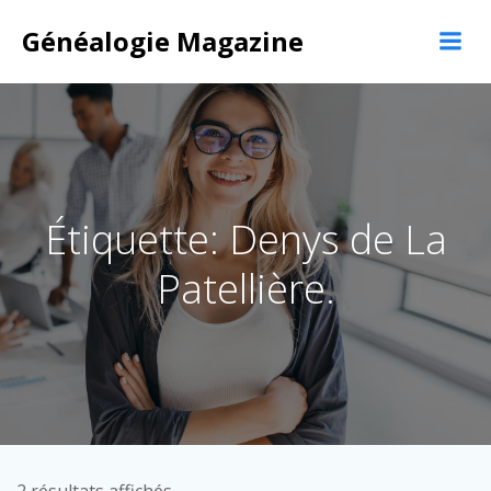
Aller
Généalogie Magazine
au
contenu
Étiquette: Denys de La
Patellière.