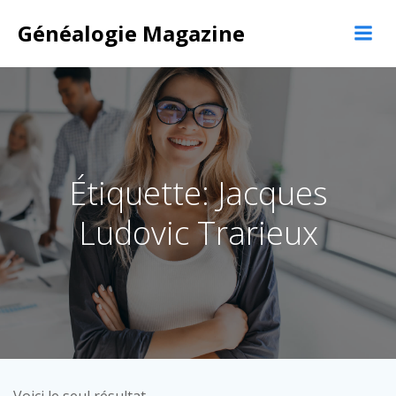
Aller
Généalogie Magazine
au
contenu
Étiquette: Jacques
Ludovic Trarieux