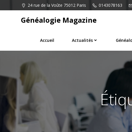
Aller
24 rue de la Voûte 75012 Paris
0143078163
au
contenu
Généalogie Magazine
Accueil
Actualités
Généalo
Étiq