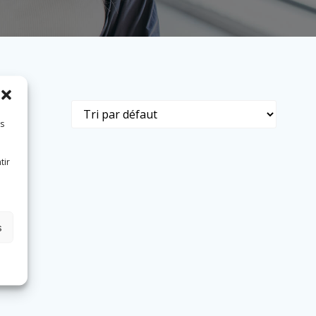
es
tir
s