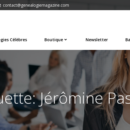
contact@genealogiemagazine.com
gies Célèbres
Boutique
Newsletter
Ba
uette: Jérômine Pa