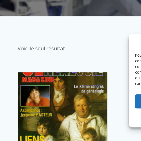
Voici le seul résultat
Pou
coo
con
com
ou 
car