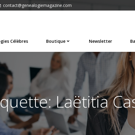
contact@genealogiemagazine.com
gies Célèbres
Boutique
Newsletter
Ba
iquette: Laëtitia Ca