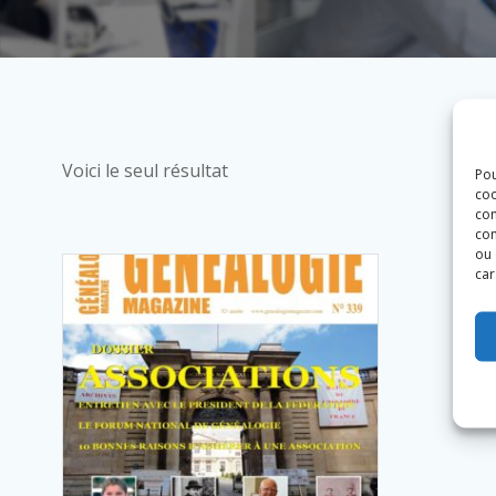
Voici le seul résultat
Pou
coo
con
com
ou 
car