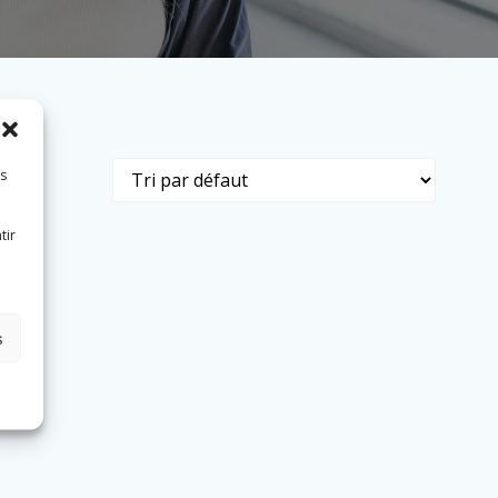
es
tir
s