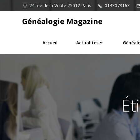
Aller
24 rue de la Voûte 75012 Paris
0143078163
au
contenu
Généalogie Magazine
Accueil
Actualités
Généalo
Ét