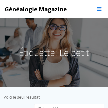
Aller
Généalogie Magazine
au
contenu
Étiquette: Le petit
Voici le seul résultat