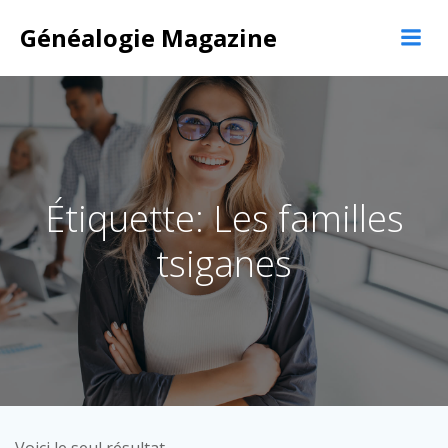
Aller
Généalogie Magazine
au
contenu
Étiquette: Les familles
tsiganes