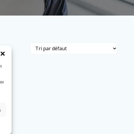
es
tir
s