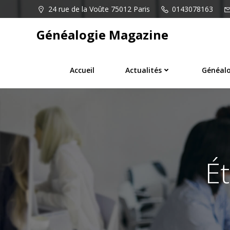
Aller
24 rue de la Voûte 75012 Paris
0143078163
au
contenu
Généalogie Magazine
Accueil
Actualités
Généalo
É