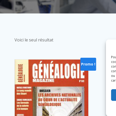
Voici le seul résultat
Pou
coo
Promo !
con
com
ou 
car