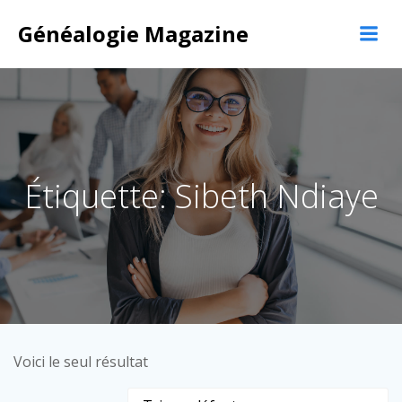
Aller
Généalogie Magazine
au
contenu
Étiquette: Sibeth Ndiaye
Voici le seul résultat