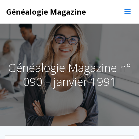
Aller
au
Généalogie Magazine
contenu
Généalogie Magazine n°
090 – janvier 1991