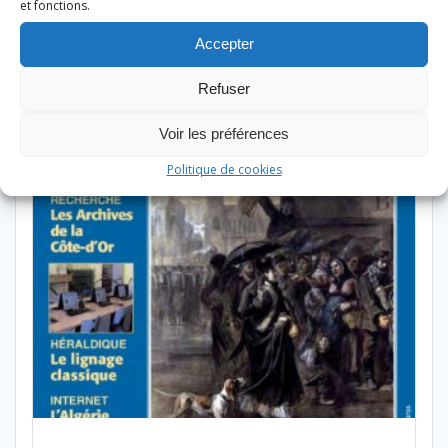
et fonctions.
Accepter
Refuser
Voir les préférences
Politique de cookies