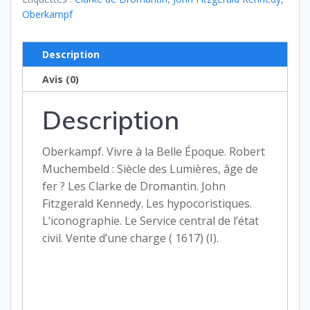
Oberkampf
090
–
janvier
Description
1991
Avis (0)
Description
Oberkampf. Vivre à la Belle Époque. Robert
Muchembeld : Siècle des Lumières, âge de
fer ? Les Clarke de Dromantin. John
Fitzgerald Kennedy. Les hypocoristiques.
L’iconographie. Le Service central de l’état
civil. Vente d’une charge ( 1617) (I).