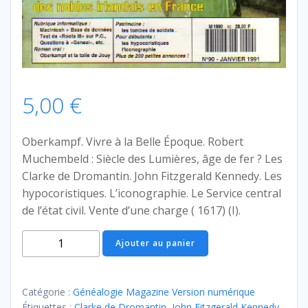
5,00
€
Oberkampf. Vivre à la Belle Époque. Robert
Muchembeld : Siècle des Lumières, âge de fer ? Les
Clarke de Dromantin. John Fitzgerald Kennedy. Les
hypocoristiques. L’iconographie. Le Service central
de l’état civil. Vente d’une charge ( 1617) (I).
quantité
Ajouter au panier
de
Généalogie
Magazine
Catégorie :
Généalogie Magazine Version numérique
n°
Étiquettes :
Clarke de Dromantin
,
John Fitzgerald Kennedy
,