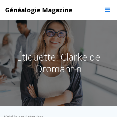
Aller
Généalogie Magazine
au
contenu
Étiquette: Clarke de
Dromantin