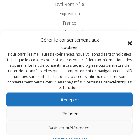
Dvd-Rom N° 8
Exposition
France
Geneafrancobelge
Gérer le consentement aux
Généalogie
cookies
Généalogie Magazine
Pour offrir les meilleures expériences, nous utilisons des technologies
telles que les cookies pour stocker et/ou accéder aux informations des
Généalogies célèbres
appareils. Le fait de consentir à ces technologies nous permettra de
Généatique
traiter des données telles que le comportement de navigation ou les ID
uniques sur ce site. Le fait de ne pas consentir ou de retirer son
Guerre 14-18
consentement peut avoir un effet négatif sur certaines caractéristiques
et fonctions.
Héraldique
Heredis
Accepter
Île-de-France
Refuser
Librairie
Librairie de la Voûte
Voir les préférences
Limousin