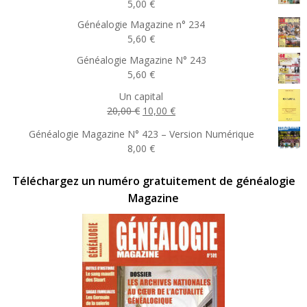
5,00
€
Généalogie Magazine n° 234
5,60
€
Généalogie Magazine N° 243
5,60
€
Un capital
Le
Le
20,00
€
10,00
€
prix
prix
Généalogie Magazine N° 423 – Version Numérique
initial
actuel
8,00
€
était :
est :
20,00 €.
10,00 €.
Téléchargez un numéro gratuitement de généalogie
Magazine