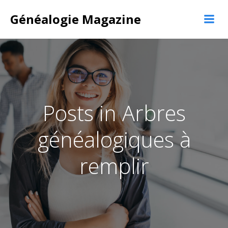
Aller
Généalogie Magazine
au
contenu
Posts in Arbres
généalogiques à
remplir