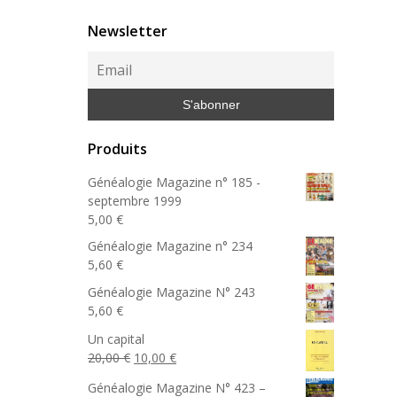
Newsletter
Produits
Généalogie Magazine n° 185 -
septembre 1999
5,00
€
Généalogie Magazine n° 234
5,60
€
Généalogie Magazine N° 243
5,60
€
Un capital
Le
Le
20,00
€
10,00
€
prix
prix
Généalogie Magazine N° 423 –
initial
actuel