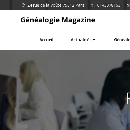
Aller
24 rue de la Voûte 75012 Paris
0143078163
au
contenu
Généalogie Magazine
Accueil
Actualités
Généalo