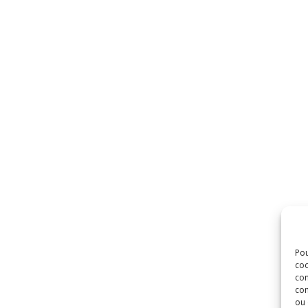
Pou
coo
con
com
ou 