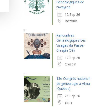
Généalogiques de
l'Aveyron
12 Sep 26
Bozouls
Rencontres
Généalogiques Les
Visages du Passé -
Crespin (59)
12 Sep 26
Crespin
13e Congrès national
de généalogie à Alma
(Québec)
25 Sep 26
alma