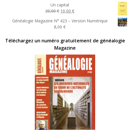
Un capital
Le
Le
20,00
€
10,00
€
prix
prix
Généalogie Magazine N° 423 – Version Numérique
initial
actuel
8,00
€
était :
est :
20,00 €.
10,00 €.
Téléchargez un numéro gratuitement de généalogie
Magazine