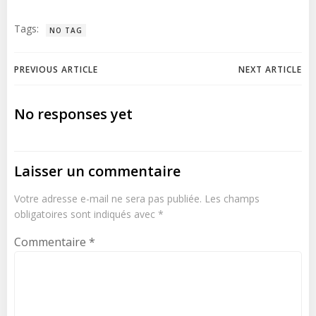
Tags:
NO TAG
Post
Post
PREVIOUS ARTICLE
NEXT ARTICLE
navigation
navigation
No responses yet
Laisser un commentaire
Votre adresse e-mail ne sera pas publiée.
Les champs
obligatoires sont indiqués avec
*
Commentaire
*