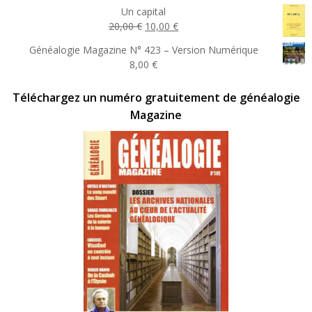
Un capital
Le
Le
20,00
€
10,00
€
prix
prix
Généalogie Magazine N° 423 – Version Numérique
initial
actuel
8,00
€
était :
est :
20,00 €.
10,00 €.
Téléchargez un numéro gratuitement de généalogie
Magazine