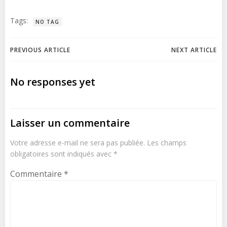
Tags:
NO TAG
Post
Post
PREVIOUS ARTICLE
NEXT ARTICLE
navigation
navigation
No responses yet
Laisser un commentaire
Votre adresse e-mail ne sera pas publiée.
Les champs
obligatoires sont indiqués avec
*
Commentaire
*