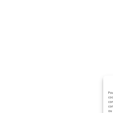
Pou
coo
con
com
ou 