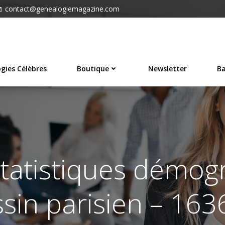
contact@genealogiemagazine.com
gies Célèbres
Boutique
Newsletter
Ba
Statistiques démo
sin parisien – 16