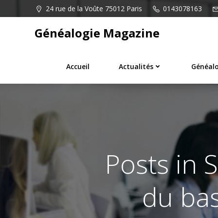
Aller
24 rue de la Voûte 75012 Paris
0143078163
au
contenu
Généalogie Magazine
Accueil
Actualités
Généalo
Posts in 
du bas