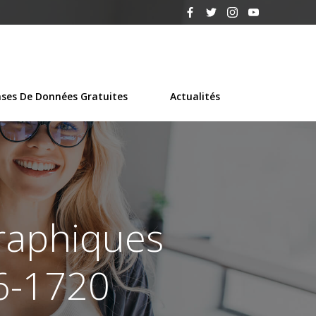
ses De Données Gratuites
Actualités
graphiques
36-1720