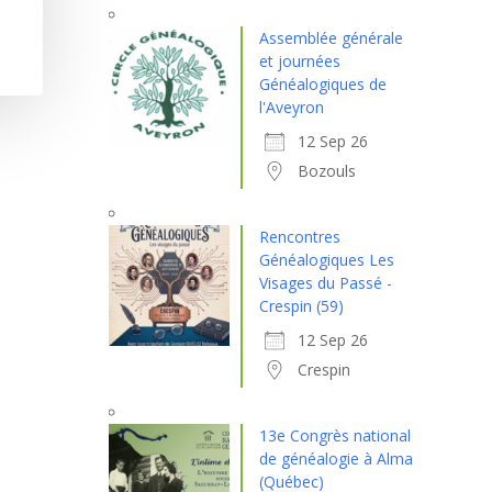
Assemblée générale
et journées
Généalogiques de
l'Aveyron
12 Sep 26
Bozouls
Rencontres
Généalogiques Les
Visages du Passé -
Crespin (59)
12 Sep 26
Crespin
13e Congrès national
de généalogie à Alma
(Québec)