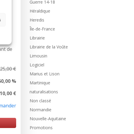
Guerre 14-18
Héraldique
s
Heredis
p peu
Île-de-France
Librairie
Librairie de la Voûte
ant de
Limousin
Logiciel
25,00 €
Marius et Lison
60,00 %
Martinique
naturalisations
 10,00 €
Non classé
mander
Normandie
Nouvelle-Aquitaine
Promotions