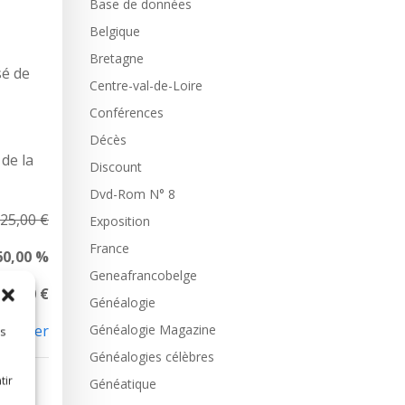
Base de données
Belgique
Bretagne
sé de
Centre-val-de-Loire
Conférences
Décès
de la
Discount
Dvd-Rom N° 8
25,00 €
Exposition
France
60,00 %
Geneafrancobelge
 10,00 €
Généalogie
Généalogie Magazine
mander
es
Généalogies célèbres
tir
Généatique