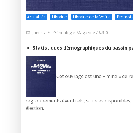
Actualités
Librairie
Librairie de la Voûte
Promoti
Juin 5
/
Généalogie Magazine
/
0
Statistiques démographiques du bassin pa
Cet ouvrage est une « mine « de re
regroupements éventuels, sources disponibles, c
élection.