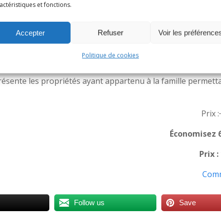
actéristiques et fonctions.
Accepter
Refuser
Voir les préférence
 Charles- François de Rivière, personnage éminent mais tro
Politique de cookies
résente les propriétés ayant appartenu à la famille permett
Prix :
Économisez 
Prix :
Com
Follow us
Save