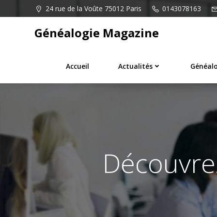
Aller
24 rue de la Voûte 75012 Paris
0143078163
au
contenu
Généalogie Magazine
Accueil
Actualités
Généalo
Découvre