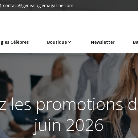
contact@genealogiemagazine.com
gies Célèbres
Boutique
Newsletter
Ba
z les promotions d
juin 2026